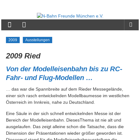
Zum
Inhalt
N-
springen
Bahn
Freunde
2009
Ausstellungen
München
2009 Ried
e.V.
Von der Modelleisenbahn bis zu RC-
Fahr- und Flug-Modellen …
… das war die Spannbreite auf dem Rieder Messegelände,
einer sich rasch entwickelnden Modellbaumesse im westlichen
Österreich im Innkreis, nahe zu Deutschland.
Eine Säule in der sich schnell entwickelnden Messe ist der
Bereich der Modelleisenbahn. DiesesThema ist nie alt und
ausgelaufen. Das zeigt alleine schon die Tatsache, dass die
Dimension der Präsentationen wieder größer geworden ist.
Diesesmal stand für die Modelleisenbahnausstellung die