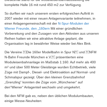
komplette Halle 16 mit rund 450 m2 zur Verfügung.
So durften wir nach unserem ersten erfolgreichen Auftritt in
2007 wieder mit einer neuen Anlagenvariante teilnehmen, in
einer Anlagengemeinschaft mit der
N-Spur-Modulen der
Wiener Freunde, den „160ern
Mit einer gründlichen
Vorbereitung und den Zusagen von den Aktivsten aus unseren
Reihen hatten wir eine attraktive Anlage geplant, die
Organisation lag in bewährter Weise wieder bei Alex Bink.
Die Vereine Die 160er Modellbahn in Spur N und NFM
N-Bahn Freunde München e.V. präsentierten eine
Moduleisenbahnanlage im Maßstab 1:160. Auf mehr als 400
m² und über 500 Meter Gleislänge wurden Echtbetrieb, viele
Züge mit Dampf-, Diesel- und Elektroaktion auf Normal- und
Schmalspur gezeigt. Über den kleinen Grenzbahnhof
„Grenzling“ konnten die Züge vom „Münchener“ auf
den“Wiener“ Anlagenteil wechseln und umgekehrt.
Bei den NFM gab es, neben den üblichen Modulumbauten,
einige Messe-Neuheiten: